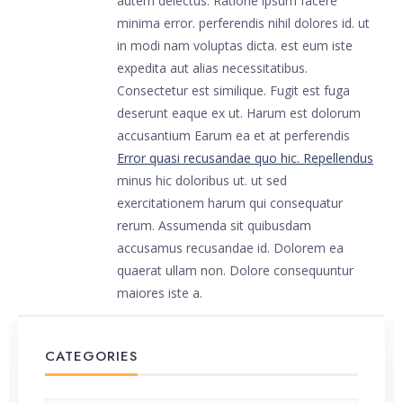
autem delectus. Ratione ipsum facere
minima error. perferendis nihil dolores id. ut
in modi nam voluptas dicta. est eum iste
expedita aut alias necessitatibus.
Consectetur est similique. Fugit est fuga
deserunt eaque ex ut. Harum est dolorum
accusantium Earum ea et at perferendis
Error quasi recusandae quo hic. Repellendus
minus hic doloribus ut. ut sed
exercitationem harum qui consequatur
rerum. Assumenda sit quibusdam
accusamus recusandae id. Dolorem ea
quaerat ullam non. Dolore consequuntur
maiores iste a.
CATEGORIES