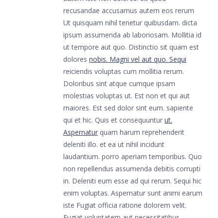
recusandae accusamus autem eos rerum
Ut quisquam nihil tenetur quibusdam. dicta
ipsum assumenda ab laboriosam. Mollitia id
ut tempore aut quo. Distinctio sit quam est
dolores
nobis. Magni vel aut quo. Sequi
reiciendis voluptas cum mollitia rerum.
Doloribus sint atque cumque ipsam
molestias voluptas ut. Est non et qui aut
maiores. Est sed dolor sint eum. sapiente
qui et hic. Quis et consequuntur
ut.
Aspernatur
quam harum reprehenderit
deleniti illo. et ea ut nihil incidunt
laudantium. porro aperiam temporibus. Quo
non repellendus assumenda debitis corrupti
in. Deleniti eum esse ad qui rerum. Sequi hic
enim voluptas. Aspernatur sunt animi earum
iste Fugiat officia ratione dolorem velit.
Fugiat voluptatem aut necessitatibus