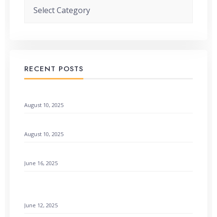
Categories
RECENT POSTS
When God Speaks Through Unexpected Pages
August 10, 2025
Remembering God’s Wonders: How to Find Hope
August 10, 2025
Setting a Godly Example: Live with Love & Faith
June 16, 2025
How to Find Emotional Healing Rejoicing Comes in
the Morning
June 12, 2025