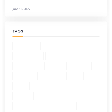
Galatians 3:1-6 Living by Faith: How to Not Earn It
June 10, 2025
TAGS
1 Corinthians (3)
2 Corinthians (2)
Andrew Murray (5)
Bible Study (19)
Character Study (8)
Church (2)
Community (2)
Daily Verse (2)
Devotional (10)
Ethics (2)
Faith (18)
Fellowship (2)
Galatians (3)
Genesis (2)
Grace (4)
Gratitude (2)
Guidance (3)
Healing (2)
History (2)