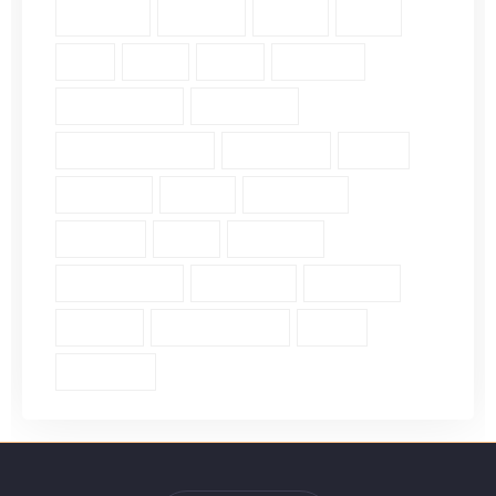
Holiness (2)
Humility (6)
James (7)
John (3)
Lds (1)
Love (5)
Luke (2)
Matthew (2)
Mental Health (2)
Pergamum (1)
Personal Insights (19)
Philippians (2)
Pride (1)
Proverbs (4)
Psalm (9)
Revelation (9)
Romans (2)
Ruth (5)
Scripture (3)
Single Verse (18)
Surrender (4)
Theology (1)
Thyatira (1)
Transformation (6)
Trust (2)
Unbiblical (1)