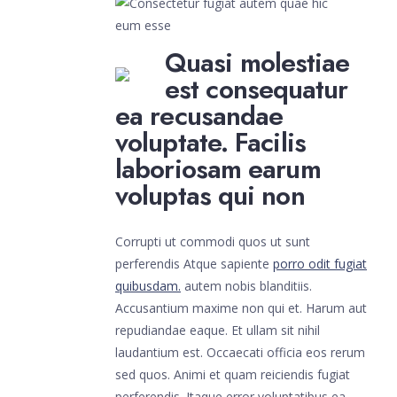
Quasi molestiae
est consequatur
ea recusandae
voluptate. Facilis
laboriosam earum
voluptas qui non
Corrupti ut commodi quos ut sunt
perferendis Atque sapiente
porro odit fugiat
quibusdam.
autem nobis blanditiis.
Accusantium maxime non qui et. Harum aut
repudiandae eaque. Et ullam sit nihil
laudantium est. Occaecati officia eos rerum
sed quos. Animi et quam reiciendis fugiat
perferendis. Itaque error voluptatibus ea.