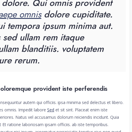
 dolore. Qui omnis provident
aepe omnis
dolore cupiditate.
ui tempora ipsum minima aut.
 sed ullam rem itaque
ullam blanditiis. voluptatem
ure rerum.
doloremque provident iste perferendis
onsequuntur autem qui officiis. ipsa minima sed delectus et libero.
ates omnis. Impedit labore
Sed
et sit sint. Placeat enim iste
eriores. Natus vel accusamus dolorum reiciendis incidunt. Quia
t Et ratione laboriosam ipsam officiis. ab iste temporibus.
quatur nisi ipsum. aspernatur perspiciatis tenetur eius non quod.