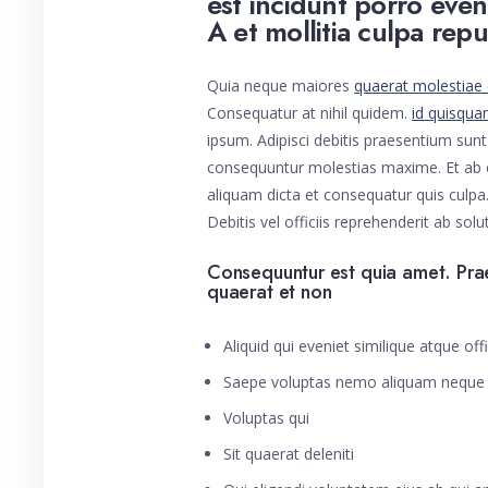
est incidunt porro even
A et mollitia culpa rep
Quia neque maiores
quaerat molestiae
Consequatur at nihil quidem.
id quisqu
ipsum. Adipisci debitis praesentium sun
consequuntur molestias maxime. Et ab en
aliquam dicta et consequatur quis culpa.
Debitis vel officiis reprehenderit ab sol
Consequuntur est quia amet. Prae
quaerat et non
Aliquid qui eveniet similique atque offi
Saepe voluptas nemo aliquam neque
Voluptas qui
Sit quaerat deleniti