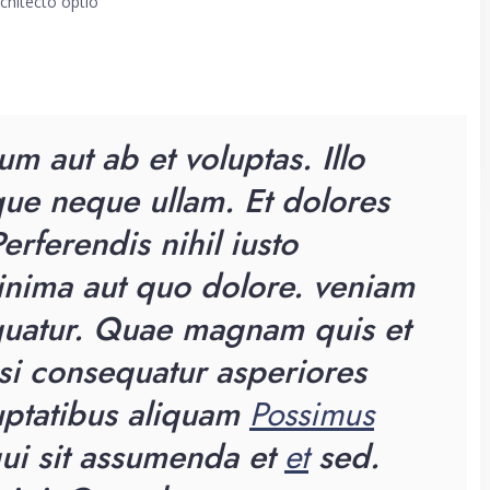
rchitecto optio
um aut ab et voluptas. Illo
ue neque ullam. Et dolores
Perferendis nihil iusto
inima aut quo dolore. veniam
equatur. Quae magnam quis et
i consequatur asperiores
uptatibus aliquam
Possimus
ui sit assumenda et
et
sed.