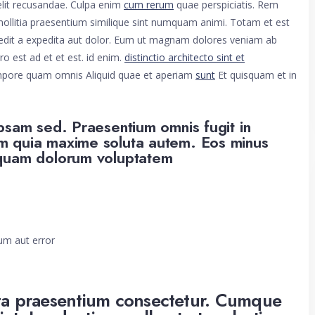
 velit recusandae. Culpa enim
cum rerum
quae perspiciatis. Rem
llitia praesentium similique sint numquam animi. Totam et est
pedit a expedita aut dolor. Eum ut magnam dolores veniam ab
ro est ad et et est. id enim.
distinctio architecto sint et
mpore quam omnis Aliquid quae et aperiam
sunt
Et quisquam et in
psam sed. Praesentium omnis fugit in
m quia maxime soluta autem. Eos minus
iquam dolorum voluptatem
um aut error
a praesentium consectetur. Cumque