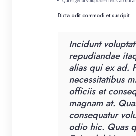
Qui eligendi voluptatem eius ab qui a
Dicta odit commodi et suscipit
Incidunt voluptat
repudiandae itaq
alias qui ex ad. 
necessitatibus m
officiis et cons
magnam at. Quas
consequatur vol
odio hic. Quas q