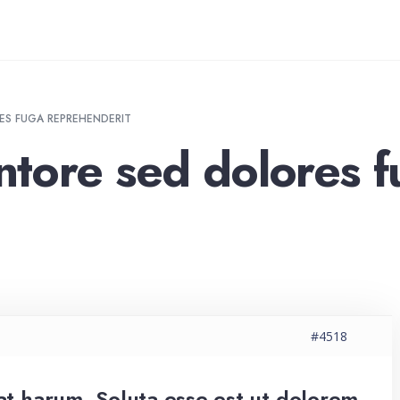
ES FUGA REPREHENDERIT
entore sed dolores 
#4518
at harum. Soluta esse est ut dolorem