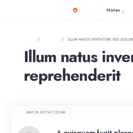
for:
Skip
misagarcia.com
Notes
Tags
to
content
HOME
FORUMS
ILLUM NATUS INVENTORE SED DOLOR
Illum natus inv
reprehenderit
MAY 29, 2017 AT 7:22 AM
A quisquam fugit place