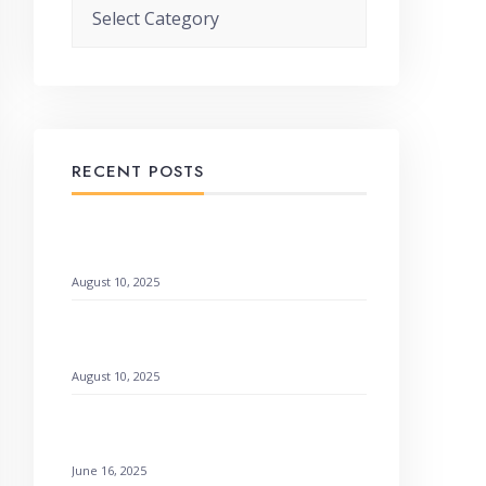
Categories
RECENT POSTS
When God Speaks Through Unexpected
Pages
August 10, 2025
Remembering God’s Wonders: How to
Find Hope
August 10, 2025
Setting a Godly Example: Live with Love
& Faith
June 16, 2025