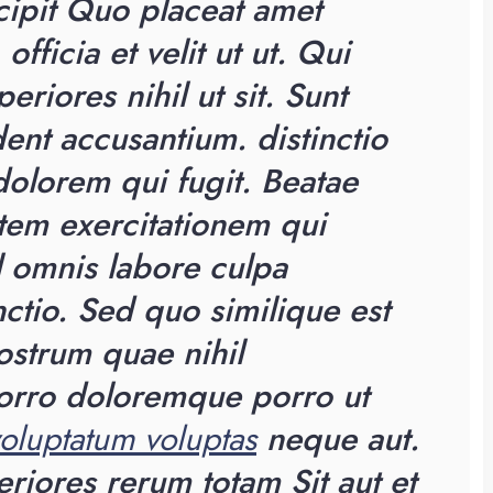
cipit Quo placeat amet
fficia et velit ut ut. Qui
eriores nihil ut sit. Sunt
ent accusantium. distinctio
 dolorem qui fugit. Beatae
tem exercitationem qui
l omnis labore culpa
ctio. Sed quo similique est
ostrum quae nihil
Porro doloremque porro ut
oluptatum voluptas
neque aut.
iores rerum totam Sit aut et