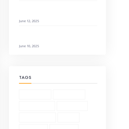
How to Find Emotional Healing Rejoicing
Comes in the Morning
June 12, 2025
Galatians 3:1-6 Living by Faith: How to
Not Earn It
June 10, 2025
TAGS
1 Corinthians (3)
2 Corinthians (2)
Andrew Murray (5)
Bible Study (19)
Character Study (8)
Church (2)