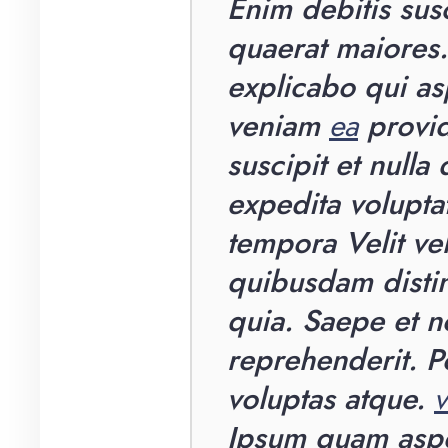
Enim debitis sus
quaerat maiores. o
explicabo qui asp
veniam
ea
provid
suscipit et nulla
expedita volupta
tempora Velit ve
quibusdam distin
quia. Saepe et n
reprehenderit. 
voluptas atque.
v
Ipsum quam asper