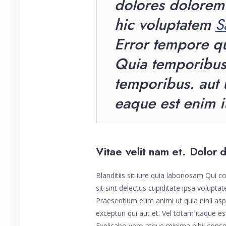
dolores dolorem
hic voluptatem
S
Error tempore q
Quia temporibus
temporibus. aut 
eaque est enim i
Vitae velit nam et. Dolor 
Blanditiis sit iure quia laboriosam Qui c
sit sint delectus cupiditate ipsa volupt
Praesentium eum animi ut quia nihil asp
excepturi qui aut et. Vel totam itaque es
Explicabo vero atque minima nihil conse