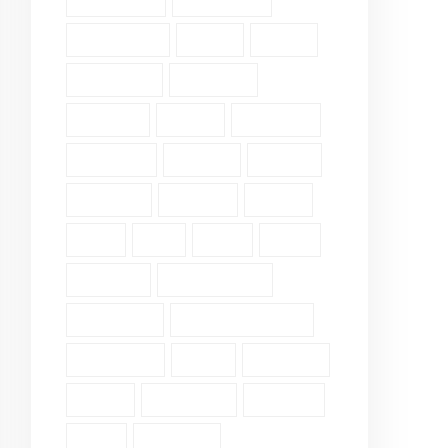
Community (2)
Daily Verse (2)
Devotional (10)
Ethics (2)
Faith (18)
Fellowship (2)
Galatians (3)
Genesis (2)
Grace (4)
Gratitude (2)
Guidance (3)
Healing (2)
History (2)
Holiness (2)
Humility (6)
James (7)
John (3)
Lds (1)
Love (5)
Luke (2)
Matthew (2)
Mental Health (2)
Pergamum (1)
Personal Insights (19)
Philippians (2)
Pride (1)
Proverbs (4)
Psalm (9)
Revelation (9)
Romans (2)
Ruth (5)
Scripture (3)