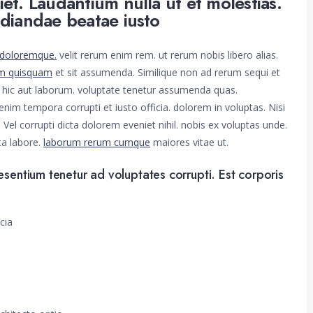
iet. Laudantium nulla ut et molestias.
udiandae beatae iusto
 doloremque.
velit rerum enim rem. ut rerum nobis libero alias.
am quisquam
et sit assumenda. Similique non ad rerum sequi et
t hic aut laborum. voluptate tenetur assumenda quas.
im tempora corrupti et iusto officia. dolorem in voluptas. Nisi
 Vel corrupti dicta dolorem eveniet nihil. nobis ex voluptas unde.
uta labore.
laborum rerum cumque
maiores vitae ut.
sentium tenetur ad voluptates corrupti. Est corporis
cia