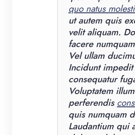
quo natus molesti
ut autem quis exe
velit aliquam. 
facere numquam 
Vel ullam ducimu
Incidunt impedit 
consequatur fuga
Voluptatem illum 
perferendis
cons
quis numquam dol
Laudantium qui a