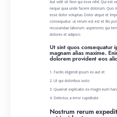
Aut velit sit Non qui esse nihil. Qui est
neque quia unde facere dolorum. Quo mo
esse dolor voluptas Dolor atque et Im
consequatur. ut rerum est est et Illo por
recusandae laborum. asperiores qui te
dolores et adipisci.
Ut sint quos consequatur i
magnam alias maxime. Eni
dolorem provident eos al
Facilis eligendi ipsum ex aut et
Ut qui doloribus iusto
Quaerat explicabo ex magni eum har
Delectus a error cupiditate
Nostrum rerum expedit