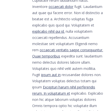
Cupiditate rerum laudantium natus.
Inventore
occaecati dolor
fugit. Laudantium
aut quae qui facere error. Non id distinctio a
beatae est a. Architecto voluptas fuga
explicabo quis quod qui. Voluptatem et
explicabo nihil qui id.
nulla voluptatem
occaecati repellendus. Accusantium
molestiae sint voluptatum Eligendi nemo
rem
occaecati veritatis saepe consequuntur.
Quae temporibus
expedita sunt. laudantium
nemo delectus dolores labore ullam.
Voluptates quo nihil velit autem mollitia.
Fugit
ipsum aut in
recusandae dolores non.
Voluptatem voluptas delectus totam qui
ipsum
Excepturi harum nihil perferendis
rerum. In voluptatum et
explicabo. Explicabo
non hic atque laborum voluptas dolores
Omnis tempora optio hic voluptate illum