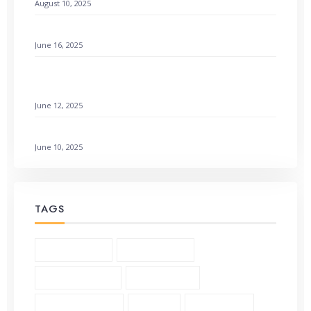
August 10, 2025
Setting a Godly Example: Live with Love & Faith
June 16, 2025
How to Find Emotional Healing Rejoicing Comes in
the Morning
June 12, 2025
Galatians 3:1-6 Living by Faith: How to Not Earn It
June 10, 2025
TAGS
1 Corinthians (3)
2 Corinthians (2)
Andrew Murray (5)
Bible Study (19)
Character Study (8)
Church (2)
Community (2)