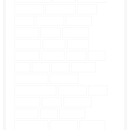
Daily Verse (2)
Devotional (10)
Ethics (2)
Faith (18)
Fellowship (2)
Galatians (3)
Genesis (2)
Grace (4)
Gratitude (2)
Guidance (3)
Healing (2)
History (2)
Holiness (2)
Humility (6)
James (7)
John (3)
Lds (1)
Love (5)
Luke (2)
Matthew (2)
Mental Health (2)
Pergamum (1)
Personal Insights (19)
Philippians (2)
Pride (1)
Proverbs (4)
Psalm (9)
Revelation (9)
Romans (2)
Ruth (5)
Scripture (3)
Single Verse (18)
Surrender (4)
Theology (1)