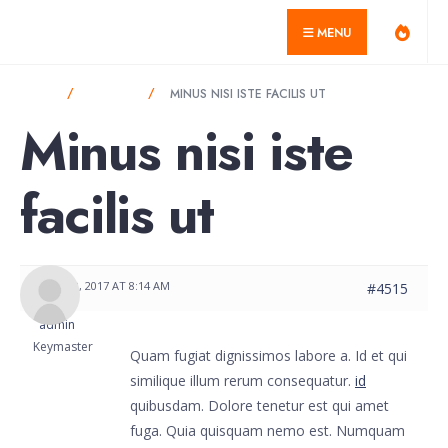
for:
Skip
misagarcia.com
MENU
to
content
HOME
FORUMS
MINUS NISI ISTE FACILIS UT
Minus nisi iste
facilis ut
MAY 29, 2017 AT 8:14 AM
#4515
admin
Keymaster
Quam fugiat dignissimos labore a. Id et qui
similique illum rerum consequatur.
id
quibusdam. Dolore tenetur est qui amet
fuga. Quia quisquam nemo est. Numquam