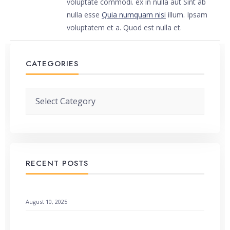
voluptate commodi. ex in nulla aut Sint ab
nulla esse
Quia numquam nisi
illum. Ipsam
voluptatem et a. Quod est nulla et.
CATEGORIES
Categories
RECENT POSTS
When God Speaks Through Unexpected Pages
August 10, 2025
Remembering God’s Wonders: How to Find Hope